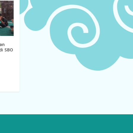
an
di SBO