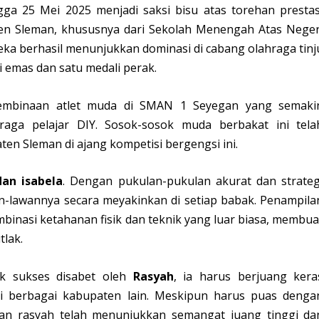
gga 25 Mei 2025 menjadi saksi bisu atas torehan prestas
n Sleman, khususnya dari Sekolah Menengah Atas Neger
ka berhasil menunjukkan dominasi di cabang olahraga tinj
 emas dan satu medali perak.
 pembinaan atlet muda di SMAN 1 Seyegan yang semaki
raga pelajar DIY. Sosok-sosok muda berbakat ini tela
 Sleman di ajang kompetisi bergengsi ini.
dan isabela
. Dengan pukulan-pukulan akurat dan strateg
n-lawannya secara meyakinkan di setiap babak. Penampila
mbinasi ketahanan fisik dan teknik yang luar biasa, membua
lak.
k sukses disabet oleh
Rasyah
, ia harus berjuang kera
ri berbagai kabupaten lain. Meskipun harus puas denga
lan rasyah telah menunjukkan semangat juang tinggi da