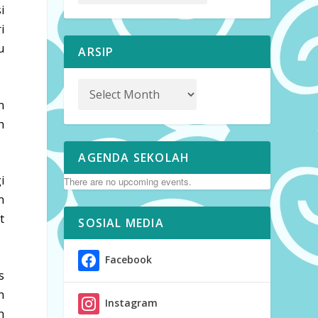
i
i
u
ARSIP
n
h
AGENDA SEKOLAH
i
There are no upcoming events.
n
t
SOSIAL MEDIA
Facebook
s
n
Instagram
n