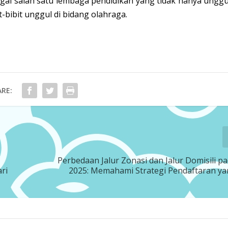
agai salah satu lembaga pendidikan yang tidak hanya unggu
-bibit unggul di bidang olahraga.
RE:
Perbedaan Jalur Zonasi dan Jalur Domisili 
ri
2025: Memahami Strategi Pendaftaran y