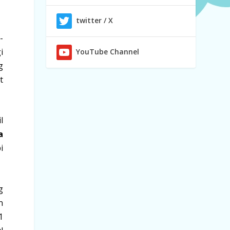
twitter / X
-
i
YouTube Channel
g
t
l
a
i
g
n
1