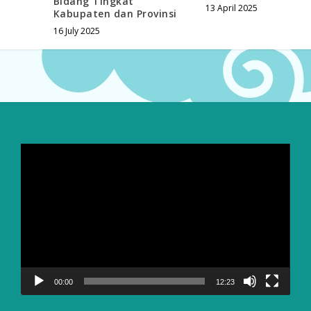
Bidang Tingkat
13 April 2025
Kabupaten dan Provinsi
16 July 2025
Video
Player
00:00
12:23