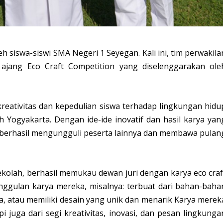
 siswa-siswi SMA Negeri 1 Seyegan. Kali ini, tim perwakila
 ajang Eco Craft Competition yang diselenggarakan ole
eativitas dan kepedulian siswa terhadap lingkungan hidu
yah Yogyakarta. Dengan ide-ide inovatif dan hasil karya yan
berhasil mengungguli peserta lainnya dan membawa pulan
olah, berhasil memukau dewan juri dengan karya eco craf
nggulan karya mereka, misalnya: terbuat dari bahan-baha
na, atau memiliki desain yang unik dan menarik Karya merek
api juga dari segi kreativitas, inovasi, dan pesan lingkunga