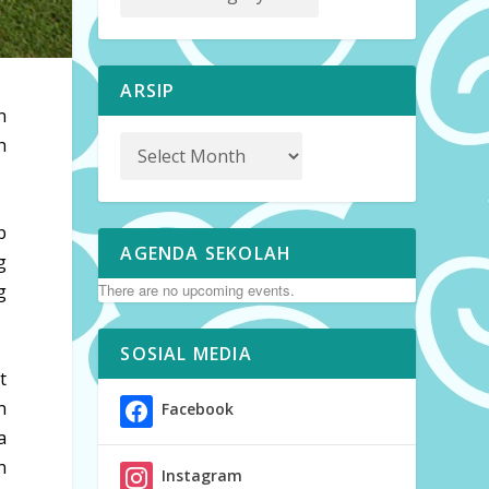
ARSIP
n
h
p
AGENDA SEKOLAH
g
There are no upcoming events.
g
SOSIAL MEDIA
t
n
Facebook
a
n
Instagram