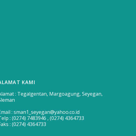
ALAMAT KAMI
Alamat : Tegalgentan, Margoagung, Seyegan,
Sleman
Email : sman1_seyegan@yahoo.co.id
Telp : (0274) 7483946 , (0274) 4364733
Faks : (0274) 4364733