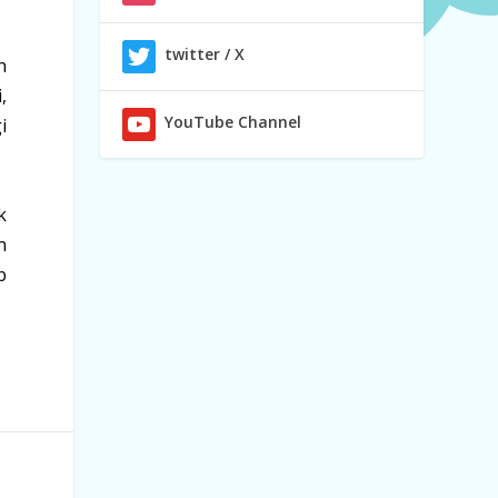
twitter / X
n
,
YouTube Channel
i
k
n
b