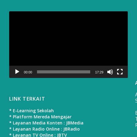
Video
Player
00:00
17:29
LINK TERKAIT
* E-Learning Sekolah
* Platform Mereda Mengajar
* Layanan Media Konten : JBMedia
* Layanan Radio Online : JBRadio
* Layanan TV Online : JBTV