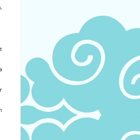
,
t
a
r
n