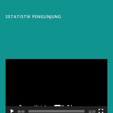
SETATISTIK PENGUNJUNG
Video
Player
00:00
12:23