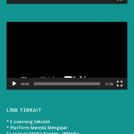
Video
Player
00:00
17:29
LINK TERKAIT
* E-Learning Sekolah
* Platform Mereda Mengajar
* Layanan Media Konten : JBMedia