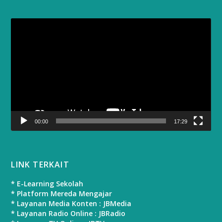
Video
Player
00:00
17:29
LINK TERKAIT
* E-Learning Sekolah
* Platform Mereda Mengajar
* Layanan Media Konten : JBMedia
* Layanan Radio Online : JBRadio