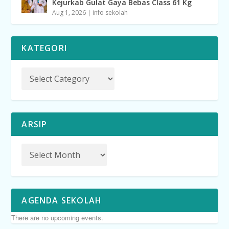
Kejurkab Gulat Gaya Bebas Class 61 Kg
Aug 1, 2026
|
info sekolah
KATEGORI
ARSIP
AGENDA SEKOLAH
There are no upcoming events.