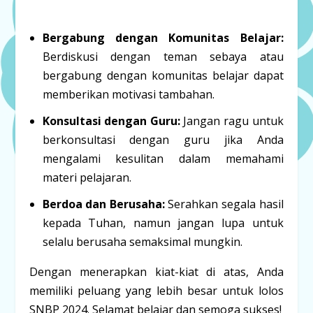
Bergabung dengan Komunitas Belajar:
Berdiskusi dengan teman sebaya atau
bergabung dengan komunitas belajar dapat
memberikan motivasi tambahan.
Konsultasi dengan Guru:
Jangan ragu untuk
berkonsultasi dengan guru jika Anda
mengalami kesulitan dalam memahami
materi pelajaran.
Berdoa dan Berusaha:
Serahkan segala hasil
kepada Tuhan, namun jangan lupa untuk
selalu berusaha semaksimal mungkin.
Dengan menerapkan kiat-kiat di atas, Anda
memiliki peluang yang lebih besar untuk lolos
SNBP 2024. Selamat belajar dan semoga sukses!