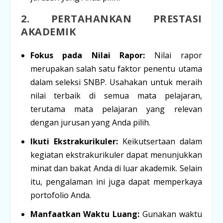
2.
PERTAHANKAN PRESTASI
AKADEMIK
Fokus pada Nilai Rapor:
Nilai rapor
merupakan salah satu faktor penentu utama
dalam seleksi SNBP. Usahakan untuk meraih
nilai terbaik di semua mata pelajaran,
terutama mata pelajaran yang relevan
dengan jurusan yang Anda pilih.
Ikuti Ekstrakurikuler:
Keikutsertaan dalam
kegiatan ekstrakurikuler dapat menunjukkan
minat dan bakat Anda di luar akademik. Selain
itu, pengalaman ini juga dapat memperkaya
portofolio Anda.
Manfaatkan Waktu Luang:
Gunakan waktu