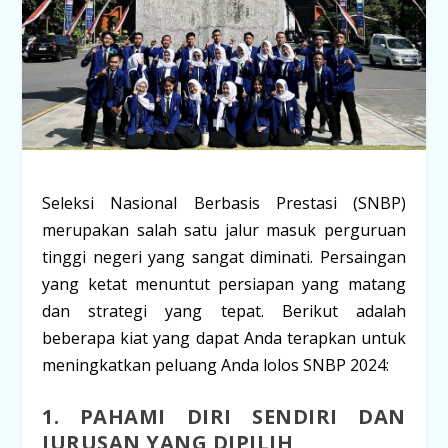
Seleksi Nasional Berbasis Prestasi (SNBP)
merupakan salah satu jalur masuk perguruan
tinggi negeri yang sangat diminati. Persaingan
yang ketat menuntut persiapan yang matang
dan strategi yang tepat. Berikut adalah
beberapa kiat yang dapat Anda terapkan untuk
meningkatkan peluang Anda lolos SNBP 2024:
1.
PAHAMI DIRI SENDIRI DAN
JURUSAN YANG DIPILIH