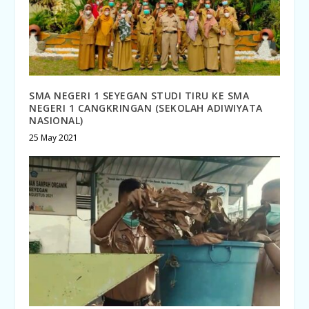
SMA NEGERI 1 SEYEGAN STUDI TIRU KE SMA
NEGERI 1 CANGKRINGAN (SEKOLAH ADIWIYATA
NASIONAL)
25 May 2021