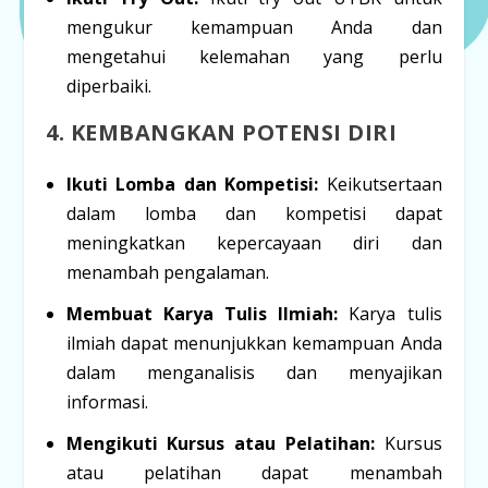
mengukur kemampuan Anda dan
mengetahui kelemahan yang perlu
diperbaiki.
4.
KEMBANGKAN POTENSI DIRI
Ikuti Lomba dan Kompetisi:
Keikutsertaan
dalam lomba dan kompetisi dapat
meningkatkan kepercayaan diri dan
menambah pengalaman.
Membuat Karya Tulis Ilmiah:
Karya tulis
ilmiah dapat menunjukkan kemampuan Anda
dalam menganalisis dan menyajikan
informasi.
Mengikuti Kursus atau Pelatihan:
Kursus
atau pelatihan dapat menambah