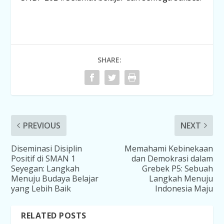
SHARE:
PREVIOUS
NEXT
Diseminasi Disiplin
Memahami Kebinekaan
Positif di SMAN 1
dan Demokrasi dalam
Seyegan: Langkah
Grebek P5: Sebuah
Menuju Budaya Belajar
Langkah Menuju
yang Lebih Baik
Indonesia Maju
RELATED POSTS