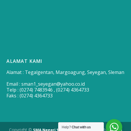
ALAMAT KAMI
Alamat : Tegalgentan, Margoagung, Seyegan, Sleman
Email : sman1_seyegan@yahoo.co.id
Telp : (0274) 7483946 , (0274) 4364733
Faks : (0274) 4364733
Help?
Chat with us
Copyright ©
| Developed By
SMA Negeri 1 Seyegan
Merapi