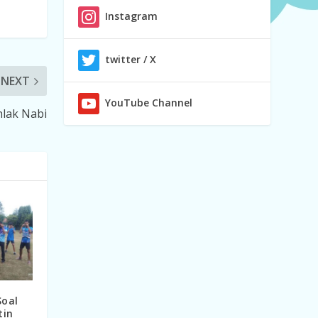
Instagram
twitter / X
NEXT
YouTube Channel
lak Nabi
Soal
tin