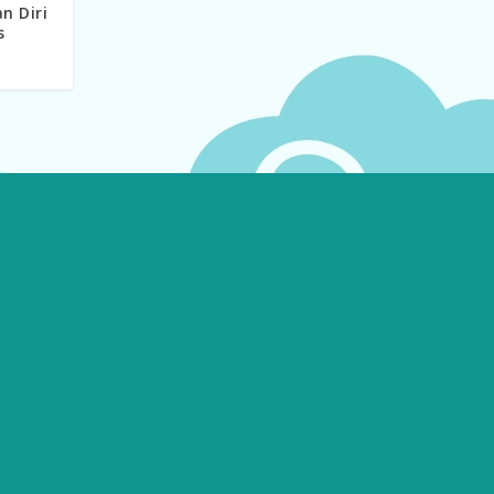
n Diri
s