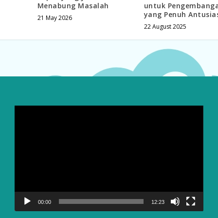
Menabung Masalah
untuk Pengembanga
yang Penuh Antusia
21 May 2026
22 August 2025
Video
Player
00:00
12:23