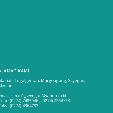
ALAMAT KAMI
Alamat : Tegalgentan, Margoagung, Seyegan,
Sleman
Email : sman1_seyegan@yahoo.co.id
Telp : (0274) 7483946 , (0274) 4364733
Faks : (0274) 4364733