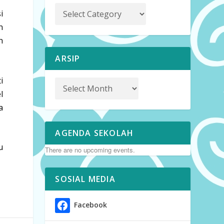
i
n
n
ARSIP
i
l
a
AGENDA SEKOLAH
u
There are no upcoming events.
SOSIAL MEDIA
Facebook