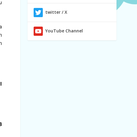
u
twitter / X
a
YouTube Channel
n
n
l
B