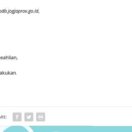
pdb.jogjaprov.go.id
,
keahlian,
lakukan.
RE: