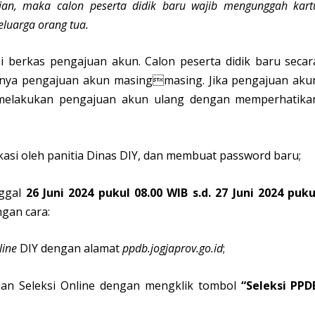
lian, maka calon peserta didik baru wajib mengunggah kart
eluarga orang tua.
i berkas pengajuan akun. Calon peserta didik baru secar
aknya pengajuan akun masingmasing. Jika pengajuan aku
at melakukan pengajuan akun ulang dengan memperhatika
fikasi oleh panitia Dinas DIY, dan membuat password baru;
nggal
26 Juni 2024 pukul 08.00 WIB s.d. 27 Juni 2024 puku
gan cara:
line
DIY dengan alamat
ppdb.jogjaprov.go.id
;
an Seleksi Online dengan mengklik tombol
“Seleksi PPD