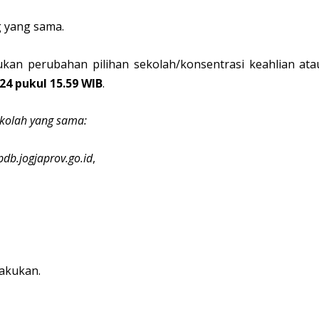
ng yang sama.
ukan perubahan pilihan sekolah/konsentrasi keahlian ata
024 pukul 15.59 WIB
.
sekolah yang sama:
pdb.jogjaprov.go.id
,
lakukan.