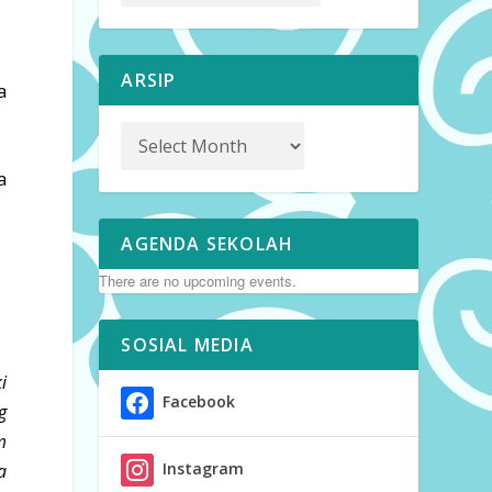
ARSIP
a
a
AGENDA SEKOLAH
There are no upcoming events.
SOSIAL MEDIA
i
Facebook
g
m
Instagram
a