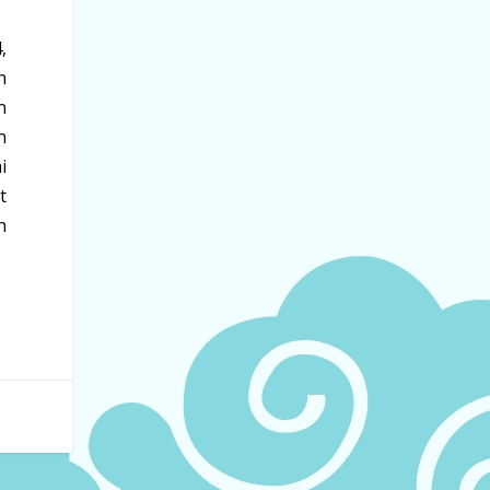
,
n
n
n
i
t
h