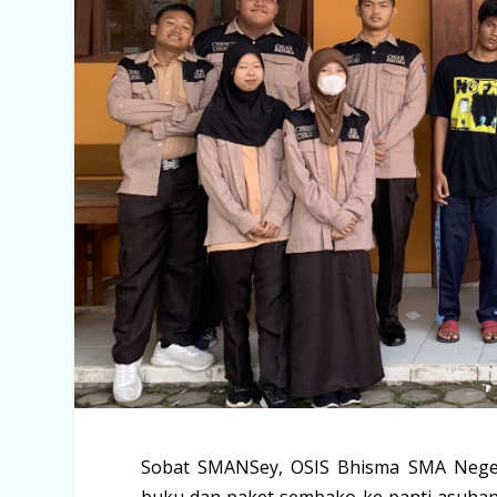
Sobat SMANSey, OSIS Bhisma SMA Neger
buku dan paket sembako ke panti asuhan s