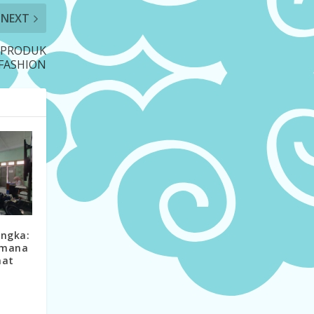
NEXT
I PRODUK
FASHION
Angka:
imana
aat