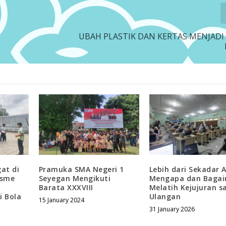
UBAH PLASTIK DAN KERTAS MENJAD
at di
Pramuka SMA Negeri 1
Lebih dari Sekadar 
asme
Seyegan Mengikuti
Mengapa dan Baga
Barata XXXVIII
Melatih Kejujuran s
i Bola
Ulangan
15 January 2024
31 January 2026