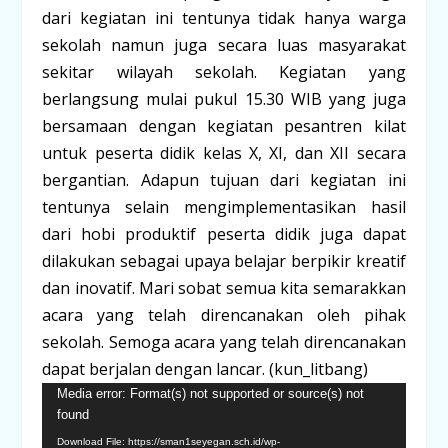
dari kegiatan ini tentunya tidak hanya warga
sekolah namun juga secara luas masyarakat
sekitar wilayah sekolah. Kegiatan yang
berlangsung mulai pukul 15.30 WIB yang juga
bersamaan dengan kegiatan pesantren kilat
untuk peserta didik kelas X, XI, dan XII secara
bergantian. Adapun tujuan dari kegiatan ini
tentunya selain mengimplementasikan hasil
dari hobi produktif peserta didik juga dapat
dilakukan sebagai upaya belajar berpikir kreatif
dan inovatif. Mari sobat semua kita semarakkan
acara yang telah direncanakan oleh pihak
sekolah. Semoga acara yang telah direncanakan
dapat berjalan dengan lancar. (kun_litbang)
Video
Media error: Format(s) not supported or source(s) not
found
Player
Download File: https://sman1seyegan.sch.id/wp-