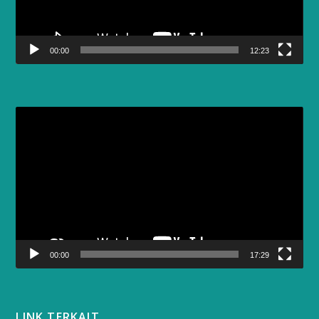
00:00
12:23
Video
Player
00:00
17:29
LINK TERKAIT