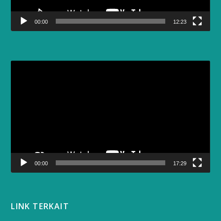
00:00
12:23
Video
Player
00:00
17:29
LINK TERKAIT