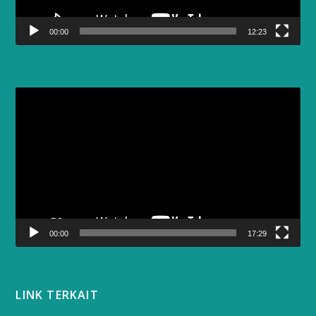
00:00
12:23
Video
Player
00:00
17:29
LINK TERKAIT