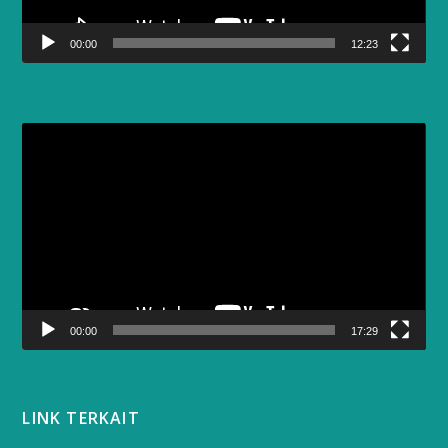
00:00
12:23
Video
Player
00:00
17:29
LINK TERKAIT