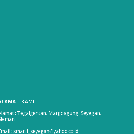
ALAMAT KAMI
Alamat : Tegalgentan, Margoagung, Seyegan,
Sleman
Email : sman1_seyegan@yahoo.co.id