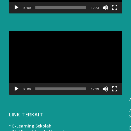
00:00
12:23
Video
Player
00:00
17:29
LINK TERKAIT
* E-Learning Sekolah