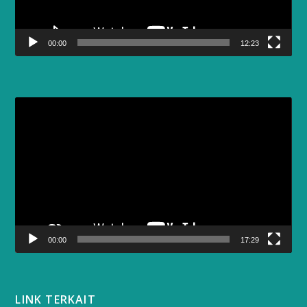
00:00
12:23
Video
Player
00:00
17:29
LINK TERKAIT