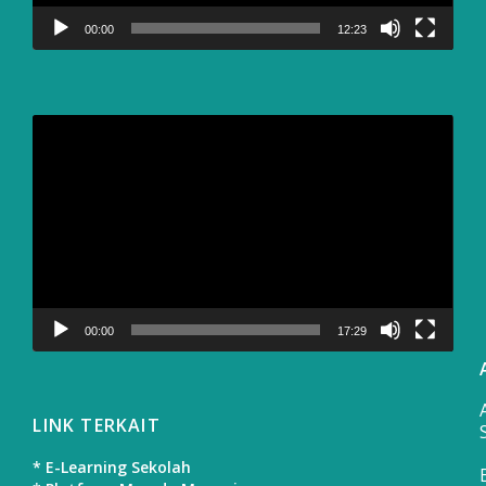
00:00
12:23
Video
Player
00:00
17:29
LINK TERKAIT
* E-Learning Sekolah