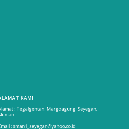
ALAMAT KAMI
Alamat : Tegalgentan, Margoagung, Seyegan,
Sleman
Email : sman1_seyegan@yahoo.co.id