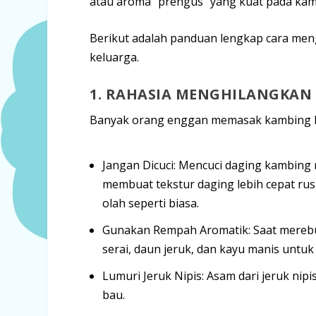
atau aroma “prengus” yang kuat pada kamb
Berikut adalah panduan lengkap cara men
keluarga.
1. RAHASIA MENGHILANGKAN
Banyak orang enggan memasak kambing ka
Jangan Dicuci:
Mencuci daging kambing 
membuat tekstur daging lebih cepat rusa
olah seperti biasa.
Gunakan Rempah Aromatik:
Saat merebu
serai, daun jeruk, dan kayu manis untuk
Lumuri Jeruk Nipis:
Asam dari jeruk nip
bau.