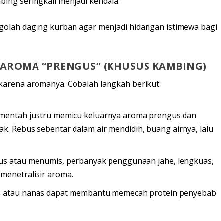
ing seringkali menjadi kendala.
golah daging kurban agar menjadi hidangan istimewa bagi
 AROMA “PRENGUS” (KHUSUS KAMBING)
rena aromanya. Cobalah langkah berikut:
mentah justru memicu keluarnya aroma prengus dan
k. Rebus sebentar dalam air mendidih, buang airnya, lalu
s atau menumis, perbanyak penggunaan jahe, lengkuas,
 menetralisir aroma.
is atau nanas dapat membantu memecah protein penyebab