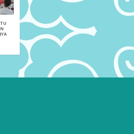
ITU
AN
NYA