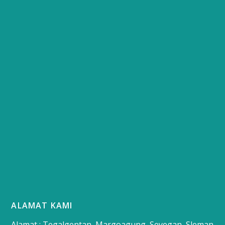
ALAMAT KAMI
Alamat : Tegalgentan, Margoagung, Seyegan, Sleman