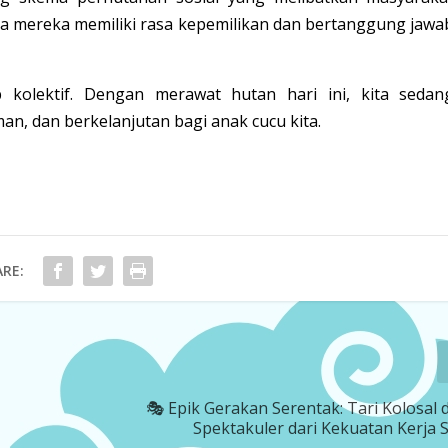
ga mereka memiliki rasa kepemilikan dan bertanggung jawa
kolektif. Dengan merawat hutan hari ini, kita sedan
n, dan berkelanjutan bagi anak cucu kita.
RE:
🎭 Epik Gerakan Serentak: Tari Kolosal 
Spektakuler dari Kekuatan Kerja