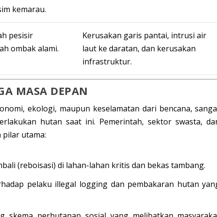
sim kemarau.
h pesisir
Kerusakan garis pantai, intrusi air
ah ombak alami.
laut ke daratan, dan kerusakan
infrastruktur.
AGA MASA DEPAN
ekonomi, ekologi, maupun keselamatan dari bencana, sanga
lakukan hutan saat ini. Pemerintah, sektor swasta, da
 pilar utama:
i (reboisasi) di lahan-lahan kritis dan bekas tambang.
rhadap pelaku
illegal logging
dan pembakaran hutan yan
 skema perhutanan sosial yang melibatkan masyaraka