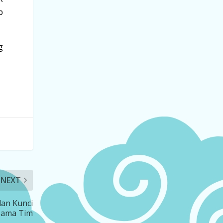
b
g
NEXT
dan Kunci
 Sama Tim