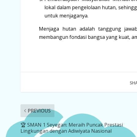
lokal dalam pengelolaan hutan, sehing
untuk menjaganya.
Menjaga hutan adalah tanggung jawab 
membangun fondasi bangsa yang kuat, ama
SHA
PREVIOUS
🏆 SMAN 1 Seyegan: Meraih Puncak Prestasi
Lingkungan dengan Adiwiyata Nasional