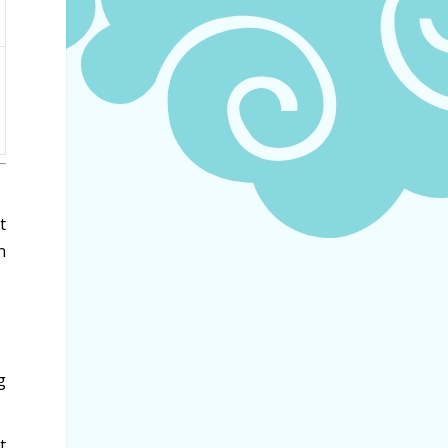
t
n
g
t