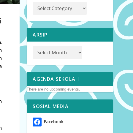
G
ARSIP
.
h
n
a
AGENDA SEKOLAH
There are no upcoming events.
n
SOSIAL MEDIA
Facebook
n