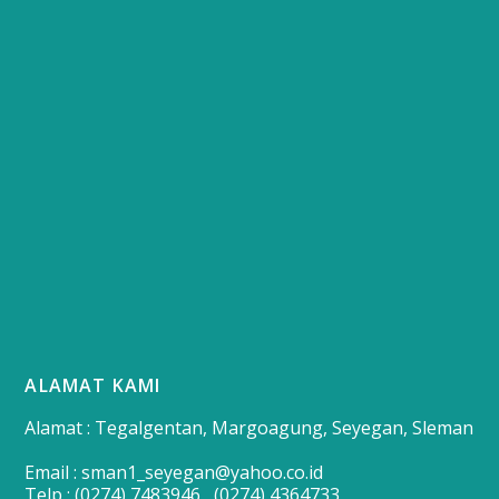
ALAMAT KAMI
Alamat : Tegalgentan, Margoagung, Seyegan, Sleman
Email : sman1_seyegan@yahoo.co.id
Telp : (0274) 7483946 , (0274) 4364733