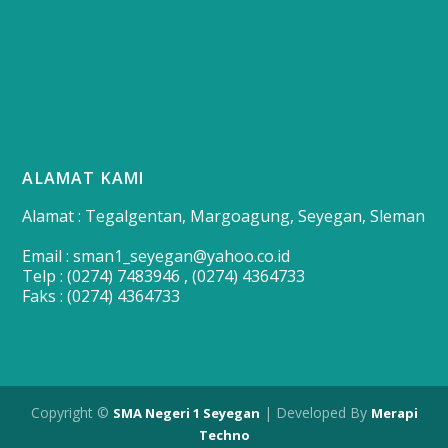
ALAMAT KAMI
Alamat : Tegalgentan, Margoagung, Seyegan, Sleman
Email : sman1_seyegan@yahoo.co.id
Telp : (0274) 7483946 , (0274) 4364733
Faks : (0274) 4364733
Copyright ©
| Developed By
SMA Negeri 1 Seyegan
Merapi
Techno