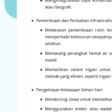
Mengintegrasikan topik konservas
atau Geografi.
Pemeriksaan dan Perbaikan Infrastruktu
Melakukan
pemeriksaan rutin
ter
memperbaiki kebocoran secepatnya.
setahun.
Memasang
perangkat hemat air
se
mandi.
Memastikan
sistem irigasi
untuk 
metode yang efisien, seperti irigas
Pengelolaan Kebiasaan Sehari-hari:
Mendorong siswa untuk
mematikan
Menggunakan
ember atau wada