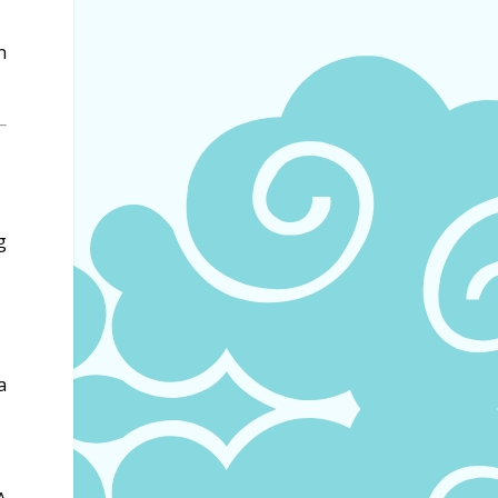
n
g
a