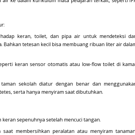
i air ke dalam
kurikulum
mata pelajaran terkait, seperti IP
r:
hadap keran, toilet, dan pipa air untuk mendeteksi da
 Bahkan tetesan kecil bisa membuang ribuan liter air dala
perti keran sensor otomatis atau
low-flow toilet
di kama
taman sekolah diatur dengan benar dan menggunaka
i tetes, serta hanya menyiram saat dibutuhkan.
 keran sepenuhnya
setelah mencuci tangan.
h
saat membersihkan peralatan atau menyiram tanaman