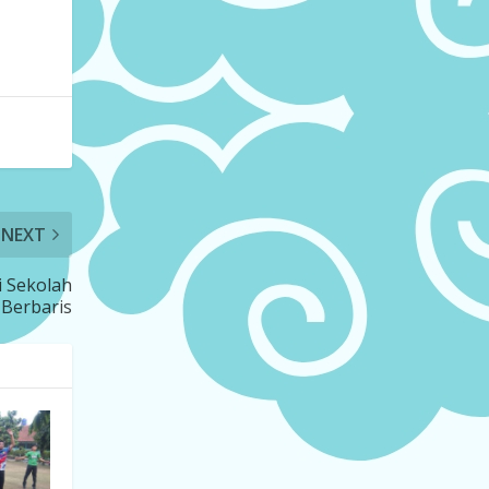
NEXT
i Sekolah
-Berbaris