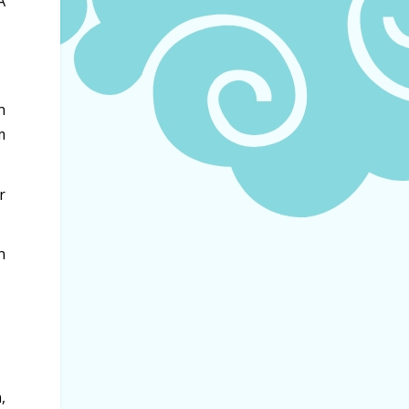
A
n
m
r
n
,