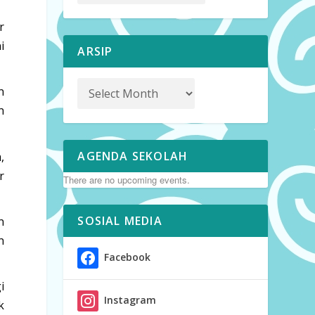
r
i
ARSIP
n
n
AGENDA SEKOLAH
,
r
There are no upcoming events.
SOSIAL MEDIA
n
n
Facebook
i
Instagram
k