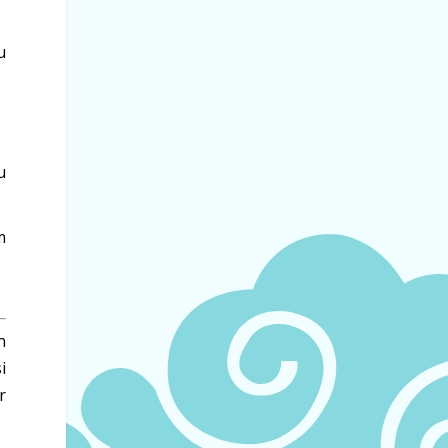
u
u
m
n
i
r