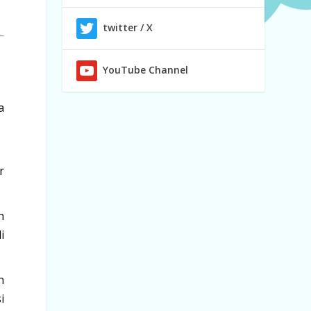
twitter / X
YouTube Channel
a
r
n
i
n
i