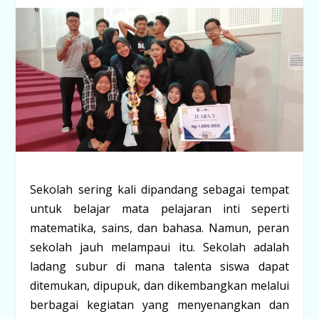
Sekolah sering kali dipandang sebagai tempat
untuk belajar mata pelajaran inti seperti
matematika, sains, dan bahasa. Namun, peran
sekolah jauh melampaui itu. Sekolah adalah
ladang subur di mana talenta siswa dapat
ditemukan, dipupuk, dan dikembangkan melalui
berbagai
kegiatan yang menyenangkan dan