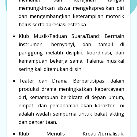
memungkinkan siswa mengekspresikan diri
dan mengembangkan keterampilan motorik
halus serta apresiasi estetika.
Klub Musik/Paduan Suara/Band:
Bermain
instrumen, bernyanyi, dan tampil di
panggung melatih disiplin, koordinasi, dan
kemampuan bekerja sama. Talenta musikal
sering kali ditemukan di sini.
Teater dan Drama:
Berpartisipasi dalam
produksi drama meningkatkan kepercayaan
diri, kemampuan berbicara di depan umum,
empati, dan pemahaman akan karakter. Ini
adalah wadah sempurna untuk bakat akting
dan penceritaan.
Klub Menulis Kreatif/Jurnalistik: