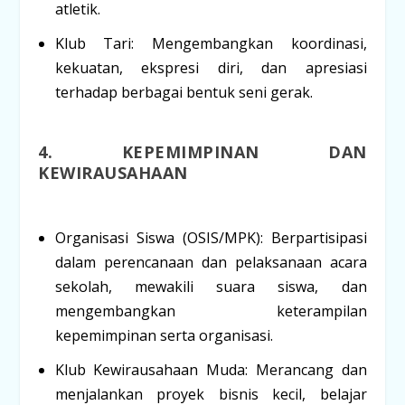
atletik.
Klub Tari:
Mengembangkan koordinasi,
kekuatan, ekspresi diri, dan apresiasi
terhadap berbagai bentuk seni gerak.
4. KEPEMIMPINAN DAN
KEWIRAUSAHAAN
Organisasi Siswa (OSIS/MPK):
Berpartisipasi
dalam perencanaan dan pelaksanaan acara
sekolah, mewakili suara siswa, dan
mengembangkan keterampilan
kepemimpinan serta organisasi.
Klub Kewirausahaan Muda:
Merancang dan
menjalankan proyek bisnis kecil, belajar