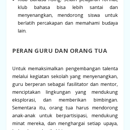
klub bahasa bisa lebih santai dan
menyenangkan, mendorong siswa untuk
berlatih percakapan dan memahami budaya
lain.
PERAN GURU DAN ORANG TUA
Untuk memaksimalkan pengembangan talenta
melalui kegiatan sekolah yang menyenangkan,
guru
berperan sebagai fasilitator dan mentor,
menciptakan lingkungan yang mendukung
eksplorasi, dan memberikan bimbingan.
Sementara itu,
orang tua
harus mendorong
anak-anak untuk berpartisipasi, mendukung
minat mereka, dan menghargai setiap upaya,