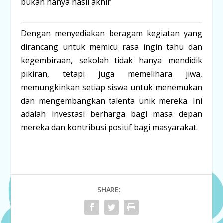
bukan hanya hasil akhir.
Dengan menyediakan beragam kegiatan yang
dirancang untuk memicu rasa ingin tahu dan
kegembiraan, sekolah tidak hanya mendidik
pikiran, tetapi juga memelihara jiwa,
memungkinkan setiap siswa untuk menemukan
dan mengembangkan talenta unik mereka. Ini
adalah investasi berharga bagi masa depan
mereka dan kontribusi positif bagi masyarakat.
SHARE: