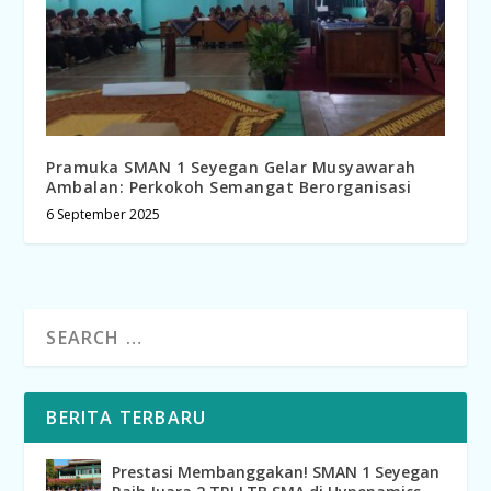
Pramuka SMAN 1 Seyegan Gelar Musyawarah
Ambalan: Perkokoh Semangat Berorganisasi
6 September 2025
BERITA TERBARU
Prestasi Membanggakan! SMAN 1 Seyegan