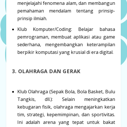
menjelajahi fenomena alam, dan membangun
pemahaman mendalam tentang prinsip-
prinsip ilmiah.
Klub Komputer/Coding:
Belajar bahasa
pemrograman, membuat aplikasi atau game
sederhana, mengembangkan keterampilan
berpikir komputasi yang krusial di era digital.
3. OLAHRAGA DAN GERAK
Klub Olahraga (Sepak Bola, Bola Basket, Bulu
Tangkis, dll.):
Selain meningkatkan
kebugaran fisik, olahraga mengajarkan kerja
tim, strategi, kepemimpinan, dan sportivitas.
Ini adalah arena yang tepat untuk bakat