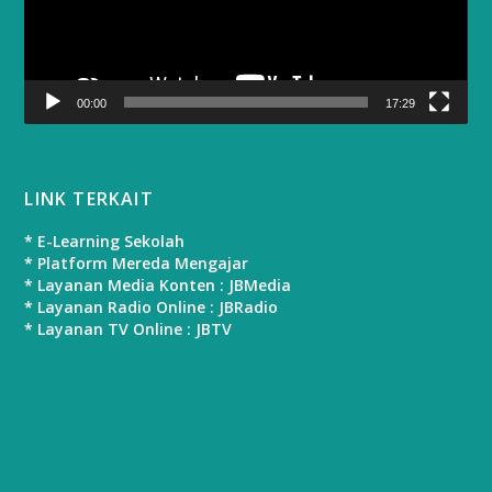
00:00
17:29
LINK TERKAIT
* E-Learning Sekolah
* Platform Mereda Mengajar
* Layanan Media Konten : JBMedia
* Layanan Radio Online : JBRadio
* Layanan TV Online : JBTV