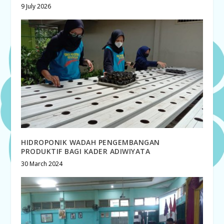
9 July 2026
HIDROPONIK WADAH PENGEMBANGAN
PRODUKTIF BAGI KADER ADIWIYATA
30 March 2024