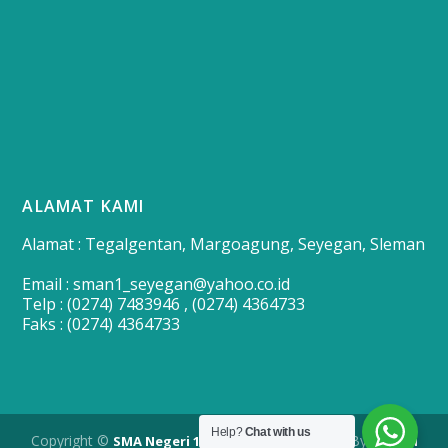
ALAMAT KAMI
Alamat : Tegalgentan, Margoagung, Seyegan, Sleman
Email : sman1_seyegan@yahoo.co.id
Telp : (0274) 7483946 , (0274) 4364733
Faks : (0274) 4364733
Help?
Chat with us
Copyright ©
| Developed By
SMA Negeri 1 Seyegan
Merapi