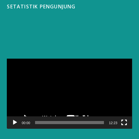
SETATISTIK PENGUNJUNG
Video
Player
00:00
12:23