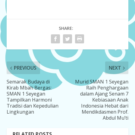
SHARE:
PREVIOUS
NEXT
Semarak Budaya di
Murid SMAN 1 Seyegan
Kirab Mbah Bergas:
Raih Penghargaan
SMAN 1 Seyegan
dalam Ajang Senam 7
Tampilkan Harmoni
Kebiasaan Anak
Tradisi dan Kepedulian
Indonesia Hebat dari
Lingkungan
Mendikdasmen Prof.
Abdul Mu’ti
RELATED POSTS