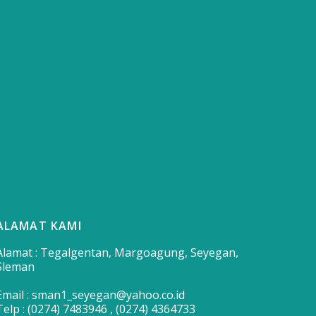
ALAMAT KAMI
Alamat : Tegalgentan, Margoagung, Seyegan,
Sleman
Email : sman1_seyegan@yahoo.co.id
Telp : (0274) 7483946 , (0274) 4364733