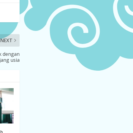
NEXT
ik dengan
jang usia
ah