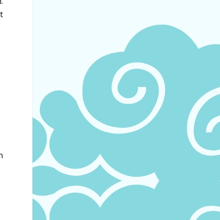
.
t
n