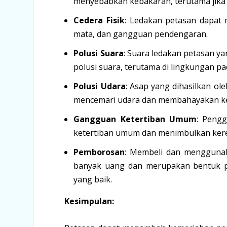
menyebabkan kebakaran, terutama jika d
Cedera Fisik
: Ledakan petasan dapat 
mata, dan gangguan pendengaran.
Polusi Suara
: Suara ledakan petasan 
polusi suara, terutama di lingkungan p
Polusi Udara
: Asap yang dihasilkan o
mencemari udara dan membahayakan ke
Gangguan Ketertiban Umum
: Peng
ketertiban umum dan menimbulkan kere
Pemborosan
: Membeli dan menggunak
banyak uang dan merupakan bentuk pe
yang baik.
Kesimpulan: