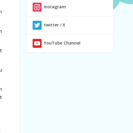
Instagram
n
twitter / X
n
YouTube Channel
t
u
n
t