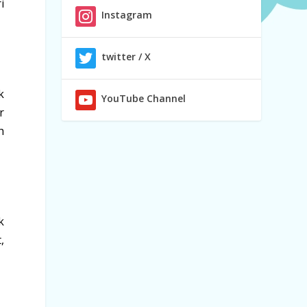
i
Instagram
twitter / X
k
YouTube Channel
r
h
k
,