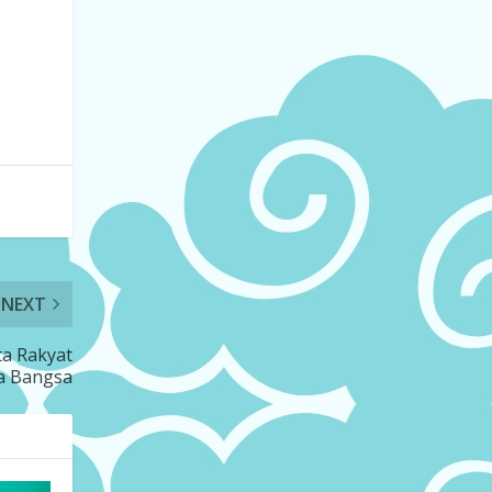
NEXT
ta Rakyat
a Bangsa