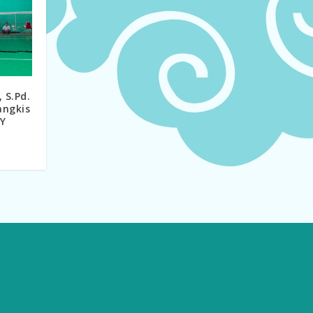
 S.Pd.
angkis
IY