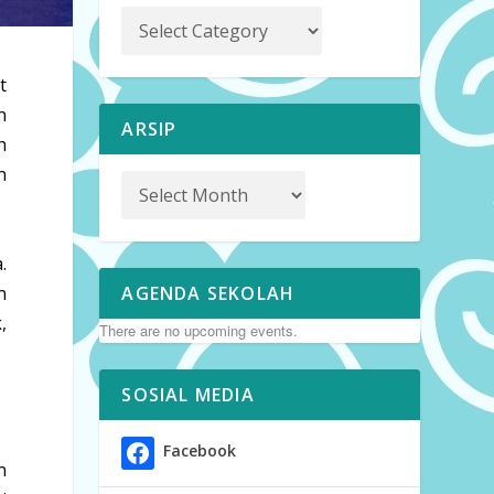
t
n
ARSIP
h
n
.
AGENDA SEKOLAH
n
,
There are no upcoming events.
SOSIAL MEDIA
Facebook
n