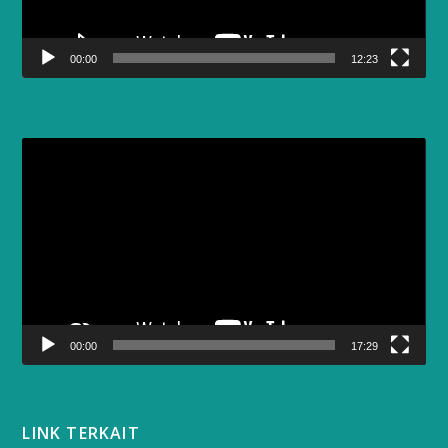
00:00
12:23
Video
Player
00:00
17:29
LINK TERKAIT